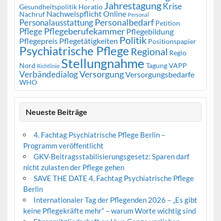
Jahrestagung
Krise
Gesundheitspolitik
Horatio
Nachweispflicht
Online
Nachruf
Personal
Personalbedarf
Personalausstattung
Petition
Pflegeberufekammer
Pflege
Pflegebildung
Politik
Pflegepreis
Pflegetätigkeiten
Positionspapier
Psychiatrische Pflege
Regional
Regio
Stellungnahme
Nord
Tagung
VAPP
Richtlinie
Versorgung
Verbändedialog
Versorgungsbedarfe
WHO
Neueste Beiträge
4. Fachtag Psychiatrische Pflege Berlin –
Programm veröffentlicht
GKV-Beitragsstabilisierungsgesetz: Sparen darf
nicht zulasten der Pflege gehen
SAVE THE DATE 4. Fachtag Psychiatrische Pflege
Berlin
Internationaler Tag der Pflegenden 2026 – „Es gibt
keine Pflegekräfte mehr“ – warum Worte wichtig sind