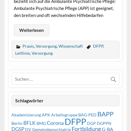
bezieht sich auf die Ambulante Psychiatrische Pflege:
Ambulante Psychiatrische Pflege (APP) ist geeignet,
den breiten und oft wechselnden Hilfebedarfen
Weiterlesen
Praxis
,
Versorgung
,
Wissenschaft
DFPP
,
Leitlinie
,
Versorgung
Schlagwörter
BAPP
Akademisierung
APK
Arbeitsgruppe
BAG-PED
DFPP
Corona
BFLK
Berlin
BMG
DGP
DGPPN
Fortbildung
DGSP
G-BA
DV Gemeindepsychiatrie