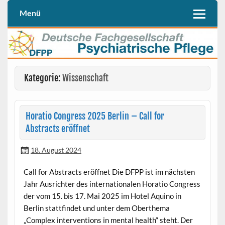
Skip
to
Menü
Deutschen Fachgesellschaft Psychiatrische Pflege (DFPP e. V.)
DFPP
content
Kategorie:
Wissenschaft
Horatio Congress 2025 Berlin – Call for
Abstracts eröffnet
18. August 2024
Call for Abstracts eröffnet Die DFPP ist im nächsten
Jahr Ausrichter des internationalen Horatio Congress
der vom 15. bis 17. Mai 2025 im Hotel Aquino in
Berlin stattfindet und unter dem Oberthema
„Complex interventions in mental health“ steht. Der