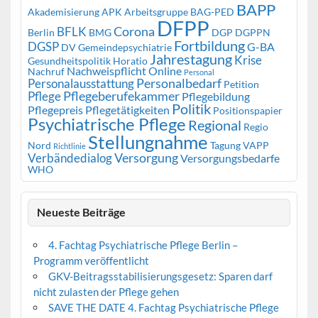
BAPP
Akademisierung
APK
Arbeitsgruppe
BAG-PED
DFPP
Corona
BFLK
Berlin
BMG
DGP
DGPPN
Fortbildung
DGSP
G-BA
DV Gemeindepsychiatrie
Jahrestagung
Krise
Gesundheitspolitik
Horatio
Nachweispflicht
Online
Nachruf
Personal
Personalbedarf
Personalausstattung
Petition
Pflegeberufekammer
Pflege
Pflegebildung
Politik
Pflegepreis
Pflegetätigkeiten
Positionspapier
Psychiatrische Pflege
Regional
Regio
Stellungnahme
Nord
Tagung
VAPP
Richtlinie
Versorgung
Verbändedialog
Versorgungsbedarfe
WHO
Neueste Beiträge
4. Fachtag Psychiatrische Pflege Berlin –
Programm veröffentlicht
GKV-Beitragsstabilisierungsgesetz: Sparen darf
nicht zulasten der Pflege gehen
SAVE THE DATE 4. Fachtag Psychiatrische Pflege