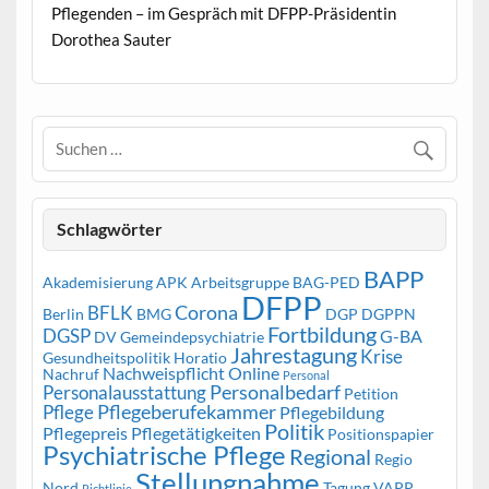
Pflegenden – im Gespräch mit DFPP-Präsidentin
Dorothea Sauter
Schlagwörter
BAPP
Akademisierung
APK
Arbeitsgruppe
BAG-PED
DFPP
Corona
BFLK
Berlin
BMG
DGP
DGPPN
Fortbildung
DGSP
G-BA
DV Gemeindepsychiatrie
Jahrestagung
Krise
Gesundheitspolitik
Horatio
Nachweispflicht
Online
Nachruf
Personal
Personalbedarf
Personalausstattung
Petition
Pflegeberufekammer
Pflege
Pflegebildung
Politik
Pflegepreis
Pflegetätigkeiten
Positionspapier
Psychiatrische Pflege
Regional
Regio
Stellungnahme
Nord
Tagung
VAPP
Richtlinie