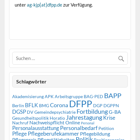
unter
ag-kjp[at]dfpp.de
zur Verfügung.
Schlagwörter
BAPP
Akademisierung
APK
Arbeitsgruppe
BAG-PED
DFPP
Corona
BFLK
Berlin
BMG
DGP
DGPPN
Fortbildung
DGSP
G-BA
DV Gemeindepsychiatrie
Jahrestagung
Krise
Gesundheitspolitik
Horatio
Nachweispflicht
Online
Nachruf
Personal
Personalbedarf
Personalausstattung
Petition
Pflegeberufekammer
Pflege
Pflegebildung
Politik
Pflegepreis
Pflegetätigkeiten