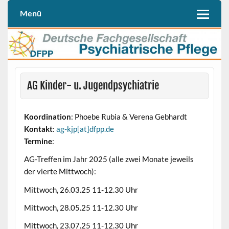
Skip
to
Menü
Deutschen Fachgesellschaft Psychiatrische Pflege (DFPP e. V.)
DFPP
content
AG Kinder- u. Jugendpsychiatrie
Koordination
: Phoebe Rubia & Verena Gebhardt
Kontakt
:
ag-kjp[at]dfpp.de
Termine
:
AG-Treffen im Jahr 2025 (alle zwei Monate jeweils
der vierte Mittwoch):
Mittwoch, 26.03.25 11-12.30 Uhr
Mittwoch, 28.05.25 11-12.30 Uhr
Mittwoch, 23.07.25 11-12.30 Uhr