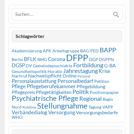
Schlagwörter
BAPP
Akademisierung
APK
Arbeitsgruppe
BAG-PED
DFPP
Corona
BFLK
Berlin
BMG
DGP
DGPPN
Fortbildung
DGSP
G-BA
DV Gemeindepsychiatrie
Jahrestagung
Krise
Gesundheitspolitik
Horatio
Nachweispflicht
Online
Nachruf
Personal
Personalbedarf
Personalausstattung
Petition
Pflegeberufekammer
Pflege
Pflegebildung
Politik
Pflegepreis
Pflegetätigkeiten
Positionspapier
Psychiatrische Pflege
Regional
Regio
Stellungnahme
Nord
Tagung
VAPP
Richtlinie
Versorgung
Verbändedialog
Versorgungsbedarfe
WHO