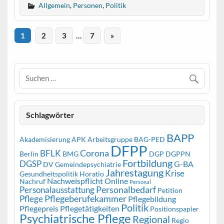
Allgemein
,
Personen
,
Politik
1
2
3
…
7
»
Schlagwörter
BAPP
Akademisierung
APK
Arbeitsgruppe
BAG-PED
DFPP
Corona
BFLK
Berlin
BMG
DGP
DGPPN
Fortbildung
DGSP
G-BA
DV Gemeindepsychiatrie
Jahrestagung
Krise
Gesundheitspolitik
Horatio
Nachweispflicht
Online
Nachruf
Personal
Personalbedarf
Personalausstattung
Petition
Pflegeberufekammer
Pflege
Pflegebildung
Politik
Pflegepreis
Pflegetätigkeiten
Positionspapier
Psychiatrische Pflege
Regional
Regio