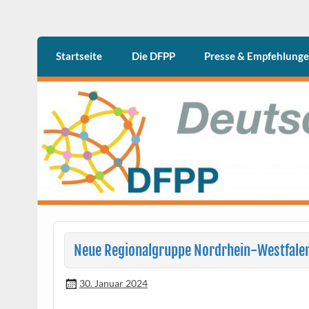
Skip
to
content
DFPP
Deutschen Fachgesellschaft Psychiatrische 
Startseite
Die DFPP
Presse & Empfehlung
Neue Regionalgruppe Nordrhein-Westfale
30. Januar 2024