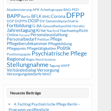
Akademisierung
APK
Arbeitsgruppe
BAG-PED
DFPP
BAPP
Corona
BFLK
Berlin
BMG
DGSP
DGP
DGPPN
DV Gemeindepsychiatrie
Fortbildung
G-BA
Gesundheitspolitik
Horatio
Jahrestagung
Krise
Nachweispflicht
Nachruf
Personalausstattung
Online
Personal
Personalbedarf
Pflege
Petition
Pflegeberufekammer
Pflegebildung
Politik
Pflegepreis
Pflegetätigkeiten
Psychiatrische Pflege
Positionspapier
Regional
Regio Nord
Richtlinie
Stellungnahme
Tagung
VAPP
Versorgung
Verbändedialog
Versorgungsbedarfe
WHO
Neueste Beiträge
4. Fachtag Psychiatrische Pflege Berlin –
Programm veröffentlicht