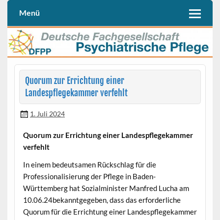
Skip
to
Menü
Deutschen Fachgesellschaft Psychiatrische Pflege (DFPP e. V.)
DFPP
content
Quorum zur Errichtung einer
Landespflegekammer verfehlt
1. Juli 2024
Quorum zur Errichtung einer Landespflegekammer
verfehlt
In einem bedeutsamen Rückschlag für die
Professionalisierung der Pflege in Baden-
Württemberg hat Sozialminister Manfred Lucha am
10.06.24bekanntgegeben, dass das erforderliche
Quorum für die Errichtung einer Landespflegekammer