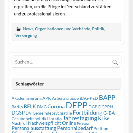
ergreifen, um die Pflege in Deutschland zu stärken
und zu professionalisieren.
News
,
Organisationen und Verbände
,
Politik
,
Versorgung
Schlagwörter
BAPP
Akademisierung
APK
Arbeitsgruppe
BAG-PED
DFPP
Corona
BFLK
Berlin
BMG
DGP
DGPPN
Fortbildung
DGSP
G-BA
DV Gemeindepsychiatrie
Jahrestagung
Krise
Gesundheitspolitik
Horatio
Nachweispflicht
Online
Nachruf
Personal
Personalbedarf
Personalausstattung
Petition