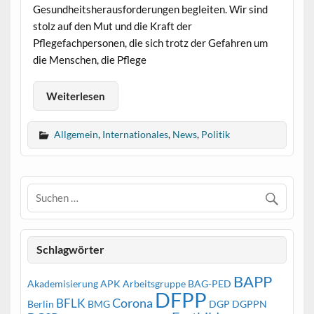
Gesundheitsherausforderungen begleiten. Wir sind
stolz auf den Mut und die Kraft der
Pflegefachpersonen, die sich trotz der Gefahren um
die Menschen, die Pflege
Weiterlesen
Allgemein
,
Internationales
,
News
,
Politik
Schlagwörter
BAPP
Akademisierung
APK
Arbeitsgruppe
BAG-PED
DFPP
Corona
BFLK
Berlin
BMG
DGP
DGPPN