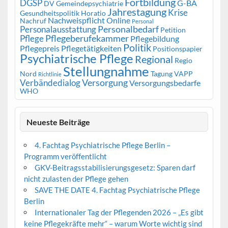
Fortbildung
DGSP
G-BA
DV Gemeindepsychiatrie
Jahrestagung
Krise
Gesundheitspolitik
Horatio
Nachweispflicht
Online
Nachruf
Personal
Personalbedarf
Personalausstattung
Petition
Pflegeberufekammer
Pflege
Pflegebildung
Politik
Pflegepreis
Pflegetätigkeiten
Positionspapier
Psychiatrische Pflege
Regional
Regio
Stellungnahme
Nord
Tagung
VAPP
Richtlinie
Versorgung
Verbändedialog
Versorgungsbedarfe
WHO
Neueste Beiträge
4. Fachtag Psychiatrische Pflege Berlin –
Programm veröffentlicht
GKV-Beitragsstabilisierungsgesetz: Sparen darf
nicht zulasten der Pflege gehen
SAVE THE DATE 4. Fachtag Psychiatrische Pflege
Berlin
Internationaler Tag der Pflegenden 2026 – „Es gibt
keine Pflegekräfte mehr“ – warum Worte wichtig sind