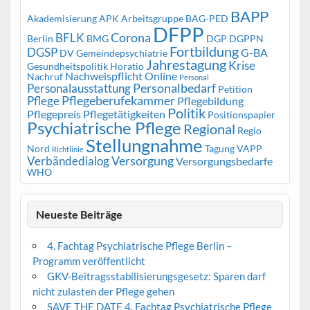
BAPP
Akademisierung
APK
Arbeitsgruppe
BAG-PED
DFPP
Corona
BFLK
Berlin
BMG
DGP
DGPPN
Fortbildung
DGSP
G-BA
DV Gemeindepsychiatrie
Jahrestagung
Krise
Gesundheitspolitik
Horatio
Nachweispflicht
Online
Nachruf
Personal
Personalbedarf
Personalausstattung
Petition
Pflegeberufekammer
Pflege
Pflegebildung
Politik
Pflegepreis
Pflegetätigkeiten
Positionspapier
Psychiatrische Pflege
Regional
Regio
Stellungnahme
Nord
Tagung
VAPP
Richtlinie
Versorgung
Verbändedialog
Versorgungsbedarfe
WHO
Neueste Beiträge
4. Fachtag Psychiatrische Pflege Berlin –
Programm veröffentlicht
GKV-Beitragsstabilisierungsgesetz: Sparen darf
nicht zulasten der Pflege gehen
SAVE THE DATE 4. Fachtag Psychiatrische Pflege