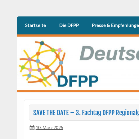
Skip
to
content
DFPP
Deutschen Fachgesellschaft Psychiatrische 
Startseite
Die DFPP
Presse & Empfehlung
SAVE THE DATE – 3. Fachtag DFPP Regional
10. März 2025