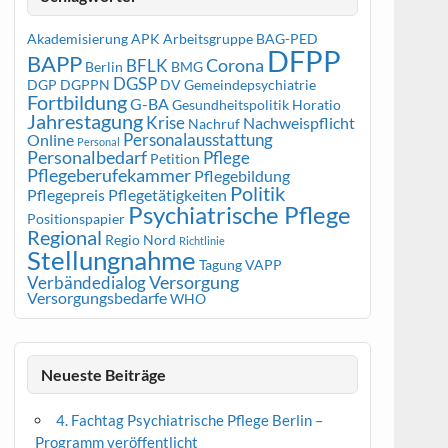
Akademisierung
APK
Arbeitsgruppe
BAG-PED
DFPP
BAPP
Corona
BFLK
Berlin
BMG
DGSP
DGP
DGPPN
DV Gemeindepsychiatrie
Fortbildung
G-BA
Gesundheitspolitik
Horatio
Jahrestagung
Krise
Nachweispflicht
Nachruf
Personalausstattung
Online
Personal
Personalbedarf
Pflege
Petition
Pflegeberufekammer
Pflegebildung
Politik
Pflegepreis
Pflegetätigkeiten
Psychiatrische Pflege
Positionspapier
Regional
Regio Nord
Richtlinie
Stellungnahme
Tagung
VAPP
Versorgung
Verbändedialog
Versorgungsbedarfe
WHO
Neueste Beiträge
4. Fachtag Psychiatrische Pflege Berlin –
Programm veröffentlicht