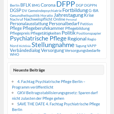
DFPP
Corona
BFLK
Berlin
BMG
DGP
DGPPN
Fortbildung
DGSP
G-BA
DV Gemeindepsychiatrie
Jahrestagung
Krise
Gesundheitspolitik
Horatio
Nachweispflicht
Online
Nachruf
Personal
Personalbedarf
Personalausstattung
Petition
Pflegeberufekammer
Pflege
Pflegebildung
Politik
Pflegepreis
Pflegetätigkeiten
Positionspapier
Psychiatrische Pflege
Regional
Regio
Stellungnahme
Nord
Tagung
VAPP
Richtlinie
Versorgung
Verbändedialog
Versorgungsbedarfe
WHO
Neueste Beiträge
4. Fachtag Psychiatrische Pflege Berlin –
Programm veröffentlicht
GKV-Beitragsstabilisierungsgesetz: Sparen darf
nicht zulasten der Pflege gehen
SAVE THE DATE 4. Fachtag Psychiatrische Pflege
Berlin