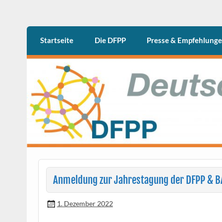
Skip
to
content
DFPP
Deutschen Fachgesellschaft Psychiatrische 
Startseite
Die DFPP
Presse & Empfehlung
Anmeldung zur Jahrestagung der DFPP & B
1. Dezember 2022