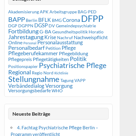
Akademisierung
APK
Arbeitsgruppe
BAG-PED
DFPP
BAPP
Corona
BFLK
Berlin
BMG
DGSP
DGP
DGPPN
DV Gemeindepsychiatrie
Fortbildung
G-BA
Gesundheitspolitik
Horatio
Jahrestagung
Krise
Nachweispflicht
Nachruf
Personalausstattung
Online
Personal
Personalbedarf
Pflege
Petition
Pflegeberufekammer
Pflegebildung
Politik
Pflegepreis
Pflegetätigkeiten
Psychiatrische Pflege
Positionspapier
Regional
Regio Nord
Richtlinie
Stellungnahme
Tagung
VAPP
Versorgung
Verbändedialog
Versorgungsbedarfe
WHO
Neueste Beiträge
4. Fachtag Psychiatrische Pflege Berlin –
Programm veröffentlicht