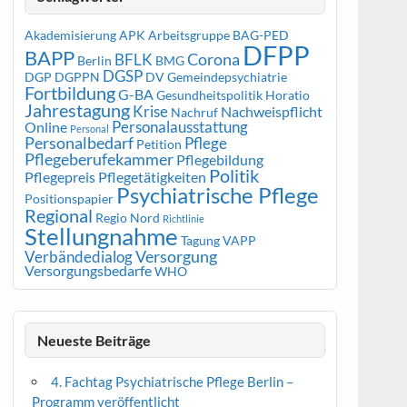
Akademisierung
APK
Arbeitsgruppe
BAG-PED
DFPP
BAPP
Corona
BFLK
Berlin
BMG
DGSP
DGP
DGPPN
DV Gemeindepsychiatrie
Fortbildung
G-BA
Gesundheitspolitik
Horatio
Jahrestagung
Krise
Nachweispflicht
Nachruf
Personalausstattung
Online
Personal
Personalbedarf
Pflege
Petition
Pflegeberufekammer
Pflegebildung
Politik
Pflegepreis
Pflegetätigkeiten
Psychiatrische Pflege
Positionspapier
Regional
Regio Nord
Richtlinie
Stellungnahme
Tagung
VAPP
Versorgung
Verbändedialog
Versorgungsbedarfe
WHO
Neueste Beiträge
4. Fachtag Psychiatrische Pflege Berlin –
Programm veröffentlicht