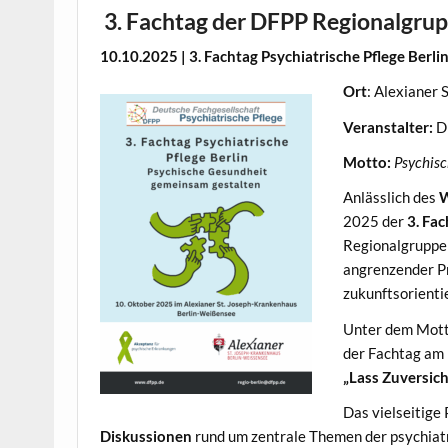
3. Fachtag der DFPP Regionalgrup
10.10.2025 | 3. Fachtag Psychiatrische Pflege Berli
Ort
: Alexianer
Veranstalter:
DF
Motto:
Psychisc
Anlässlich des
W
2025 der
3. Fac
Regionalgruppe 
angrenzender Pr
zukunftsorientie
Unter dem Mot
der Fachtag am 
„Lass Zuversich
Das vielseitig
Diskussionen
rund um zentrale Themen der psychiatr