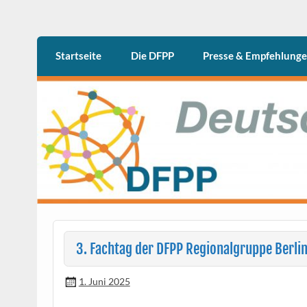
Skip
to
content
DFPP
Deutschen Fachgesellschaft Psychiatrische 
Startseite
Die DFPP
Presse & Empfehlung
3. Fachtag der DFPP Regionalgruppe Berli
1. Juni 2025